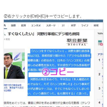
②右クリックか[Ctrl]+[C]キーでコピーします。