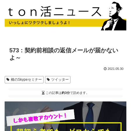
573 : 契約前相談の返信メールが届かない
よ～
2021.05.30
橋のSkypeセミナー
ツイッター
この記事は
約3分
で読めます。