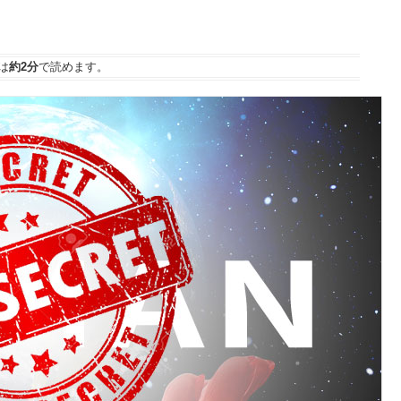
は
約2分
で読めます。