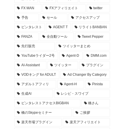
FX MAN
FXアフィリエイト
twitter
予告
セール
アクセスアップ
ピンタレスト
AGENT T
リライトBANBAN
FANZA
全自動ツール
Tweet Pepper
先行販売
ツイッターまとめ
YouTubeライダー2号
Agent-D
DMM.com
AI-Assistant
ツイッター
プラグイン
VODキング for ADULT
Ad Changer By Category
アダルトアフィリ
Agent-H
Pinista
生成AI
レシピ・スワイプ
ピンタレストアクセスBIGBAN
橋さん
橋のSkypeセミナー
ご挨拶
楽天市場プラグイン
楽天アフィリエイト