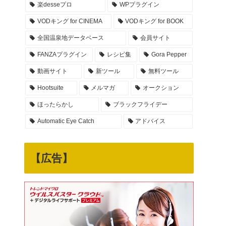
楽desseプロ
WPプラグイン
VODキング for CINEMA
VODキング for BOOK
全国温泉地データベース
会員サイト
FANZAプラグイン
レシピ集
Gora Pepper
動画サイト
新ツール
無料ツール
Hootsuite
メルマガ
オークション
ほったらかし
ブラックフライデー
Automatic Eye Catch
アドバイス
【広告】