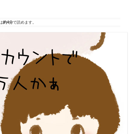
は
約4分
で読めます。