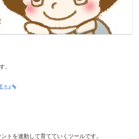
です。
。
楽々♪
ウントを連動して育てていくツールです。