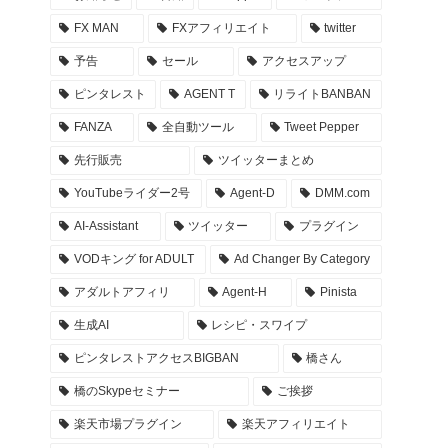
FX MAN
FXアフィリエイト
twitter
予告
セール
アクセスアップ
ピンタレスト
AGENT T
リライトBANBAN
FANZA
全自動ツール
Tweet Pepper
先行販売
ツイッターまとめ
YouTubeライダー2号
Agent-D
DMM.com
AI-Assistant
ツイッター
プラグイン
VODキング for ADULT
Ad Changer By Category
アダルトアフィリ
Agent-H
Pinista
生成AI
レシピ・スワイプ
ピンタレストアクセスBIGBAN
橋さん
橋のSkypeセミナー
ご挨拶
楽天市場プラグイン
楽天アフィリエイト