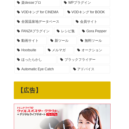
楽desseプロ
WPプラグイン
VODキング for CINEMA
VODキング for BOOK
全国温泉地データベース
会員サイト
FANZAプラグイン
レシピ集
Gora Pepper
動画サイト
新ツール
無料ツール
Hootsuite
メルマガ
オークション
ほったらかし
ブラックフライデー
Automatic Eye Catch
アドバイス
【広告】